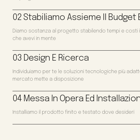
02 Stabiliamo Assieme Il Budget E
Diamo sostanza al progetto stabilendo tempi e costi i
che avevi in mente
03 Design E Ricerca
Individuiamo per te le soluzioni tecnologiche più adat
mercato mette a disposizione
04 Messa In Opera Ed Installazio
Installiamo il prodotto finito e testato dove desideri