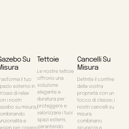
Gazebo Su
Tettoie
Cancelli Su
Misura
Misura
Le nostre tettoie
offrono una
rasforma il tuo
Definite il confine
soluzione
pazio esterno in
della vostra
elegante e
n'oasi di relax
proprietà con un
duratura per
on i nostri
tocco di classe; i
proteggere e
azebo su misura,
nostri cancelli su
valorizzare i tuoi
ombinando
misura
spazi esterni,
unzionalità e
combinano
garantendo
esign per creare
sicurezza e