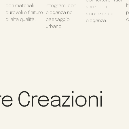
connettere i tuoi
con materiali
integrarsi con
l
spazi con
durevoli e finiture
eleganza nel
p
sicurezza ed
di alta qualità.
paesaggio
o
eleganza.
urbano
e Creazioni