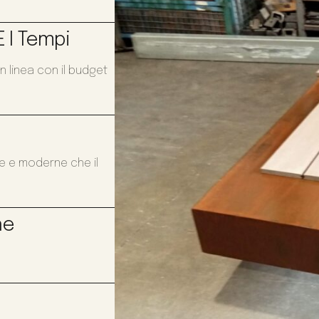
 I Tempi
n linea con il budget
te e moderne che il
ne