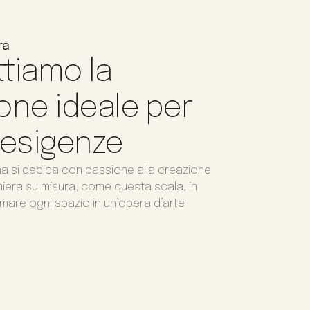
ra
tiamo la
one ideale per
 esigenze
na si dedica con passione alla creazione
amiera su misura, come questa scala, in
mare ogni spazio in un’opera d’arte