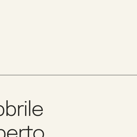
bbrile
berto