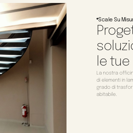
Scale Su Misu
Proget
soluzi
le tue
La nostra offici
di elementi in l
grado di trasfor
abitabile.