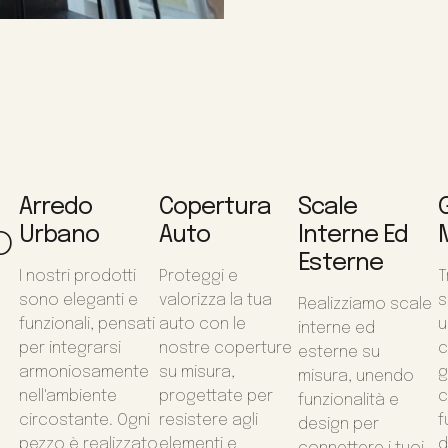
Arredo
Copertura
Scale
o
Urbano
Auto
Interne Ed
Esterne
I nostri prodotti
Proteggi e
T
sono eleganti e
valorizza la tua
s
Realizziamo scale
funzionali, pensati
auto con le
u
interne ed
per integrarsi
nostre coperture
c
esterne su
armoniosamente
su misura,
g
misura, unendo
nell'ambiente
progettate per
c
funzionalità e
circostante. Ogni
resistere agli
f
design per
pezzo è realizzato
elementi e
d