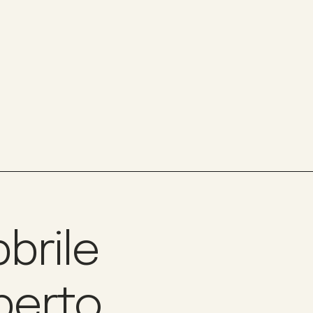
bbrile
berto