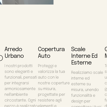
Arredo
Copertura
Scale
o
Urbano
Auto
Interne Ed
Esterne
I nostri prodotti
Proteggi e
T
sono eleganti e
valorizza la tua
s
Realizziamo scale
funzionali, pensati
auto con le
u
interne ed
per integrarsi
nostre coperture
c
esterne su
armoniosamente
su misura,
g
misura, unendo
nell'ambiente
progettate per
c
funzionalità e
circostante. Ogni
resistere agli
f
design per
pezzo è realizzato
elementi e
d