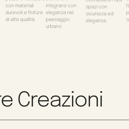
connettere i tuoi
con materiali
integrarsi con
l
spazi con
durevoli e finiture
eleganza nel
p
sicurezza ed
di alta qualità.
paesaggio
o
eleganza.
urbano
e Creazioni