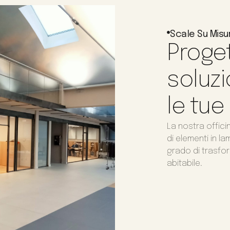
Scale Su Misu
Proget
soluzi
le tue
La nostra offici
di elementi in l
grado di trasfor
abitabile.