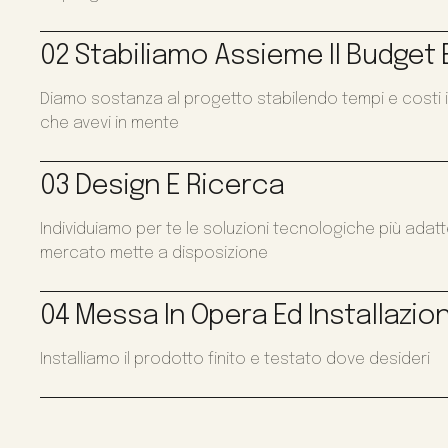
02 Stabiliamo Assieme Il Budget E
Diamo sostanza al progetto stabilendo tempi e costi i
che avevi in mente
03 Design E Ricerca
Individuiamo per te le soluzioni tecnologiche più adat
mercato mette a disposizione
04 Messa In Opera Ed Installazio
Installiamo il prodotto finito e testato dove desideri