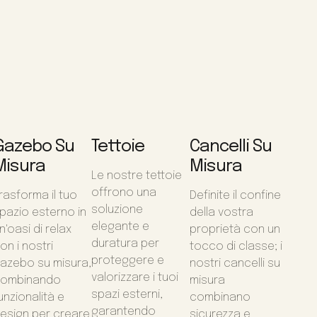
Gazebo Su
Tettoie
Cancelli Su
Misura
Misura
Le nostre tettoie
offrono una
rasforma il tuo
Definite il confine
soluzione
pazio esterno in
della vostra
elegante e
n'oasi di relax
proprietà con un
duratura per
on i nostri
tocco di classe; i
proteggere e
azebo su misura,
nostri cancelli su
valorizzare i tuoi
ombinando
misura
spazi esterni,
unzionalità e
combinano
garantendo
esign per creare
sicurezza e