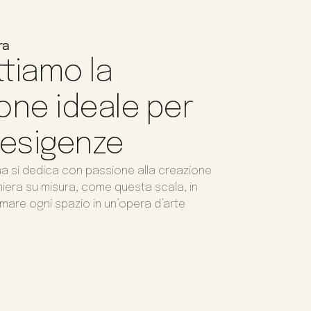
ra
tiamo la
one ideale per
 esigenze
na si dedica con passione alla creazione
amiera su misura, come questa scala, in
mare ogni spazio in un’opera d’arte