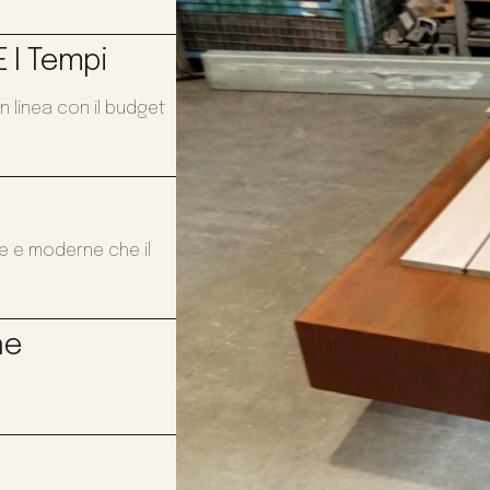
 I Tempi
n linea con il budget
te e moderne che il
ne