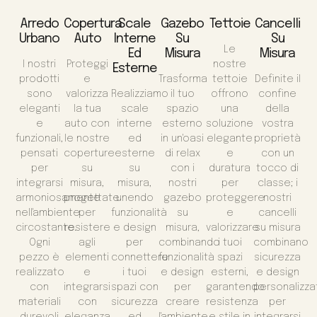
Arredo
Copertura
Scale
Gazebo
Tettoie
Cancelli
Urbano
Auto
Interne
Su
Su
Le
Ed
Misura
Misura
I nostri
Proteggi
nostre
Esterne
prodotti
e
Trasforma
tettoie
Definite il
sono
valorizza
Realizziamo
il tuo
offrono
confine
eleganti
la tua
scale
spazio
una
della
e
auto con
interne
esterno
soluzione
vostra
funzionali,
le nostre
ed
in un'oasi
elegante
proprietà
pensati
coperture
esterne
di relax
e
con un
per
su
su
con i
duratura
tocco di
integrarsi
misura,
misura,
nostri
per
classe; i
armoniosamente
progettate
unendo
gazebo
proteggere
nostri
nell'ambiente
per
funzionalità
su
e
cancelli
circostante.
resistere
e design
misura,
valorizzare
su misura
Ogni
agli
per
combinando
i tuoi
combinano
pezzo è
elementi
connettere
funzionalità
spazi
sicurezza
realizzato
e
i tuoi
e design
esterni,
e design
con
integrarsi
spazi con
per
garantendo
personalizza
materiali
con
sicurezza
creare
resistenza
per
durevoli
eleganza
ed
l'ambiente
e stile in
integrarsi