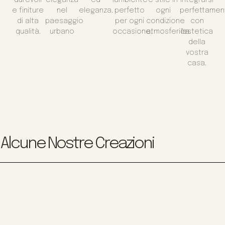
e finiture
nel
eleganza.
perfetto
ogni
perfettamen
di alta
paesaggio
per ogni
condizione
con
qualità.
urbano
occasione.
atmosferica.
l'estetica
della
vostra
casa.
Alcune Nostre Creazioni