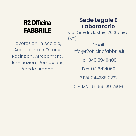
Sede Legale E
Laboratorio
via Delle Industrie, 26 Spinea
(VE)
Lavorazioni in Acciaio,
Email:
Acciaio Inox e Ottone
info@r2officinafabbrile.it
Recinzioni, Arredamenti,
Tel: 349 3940406
Illuminazioni, Pompeiane,
Fax: 0415414060
Arredo urbano
P.IVA 04433910272
C.F. MNRRRT69T09L736G