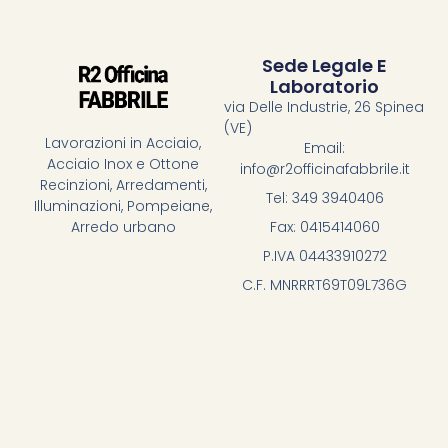
Sede Legale E
Laboratorio
via Delle Industrie, 26 Spinea
(VE)
Lavorazioni in Acciaio,
Email:
Acciaio Inox e Ottone
info@r2officinafabbrile.it
Recinzioni, Arredamenti,
Tel: 349 3940406
Illuminazioni, Pompeiane,
Fax: 0415414060
Arredo urbano
P.IVA 04433910272
C.F. MNRRRT69T09L736G