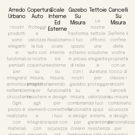
Arredo
Copertura
Scale
Gazebo
Tettoie
Cancelli
Urbano
Auto
Interne
Su
Su
Le
Ed
Misura
Misura
I nostri
Proteggi
nostre
Esterne
prodotti
e
Trasforma
tettoie
Definite il
sono
valorizza
Realizziamo
il tuo
offrono
confine
eleganti
la tua
scale
spazio
una
della
e
auto con
interne
esterno
soluzione
vostra
funzionali,
le nostre
ed
in un'oasi
elegante
proprietà
pensati
coperture
esterne
di relax
e
con un
per
su
su
con i
duratura
tocco di
integrarsi
misura,
misura,
nostri
per
classe; i
armoniosamente
progettate
unendo
gazebo
proteggere
nostri
nell'ambiente
per
funzionalità
su
e
cancelli
circostante.
resistere
e design
misura,
valorizzare
su misura
Ogni
agli
per
combinando
i tuoi
combinano
pezzo è
elementi
connettere
funzionalità
spazi
sicurezza
realizzato
e
i tuoi
e design
esterni,
e design
con
integrarsi
spazi con
per
garantendo
personalizza
materiali
con
sicurezza
creare
resistenza
per
durevoli
eleganza
ed
l'ambiente
e stile in
integrarsi