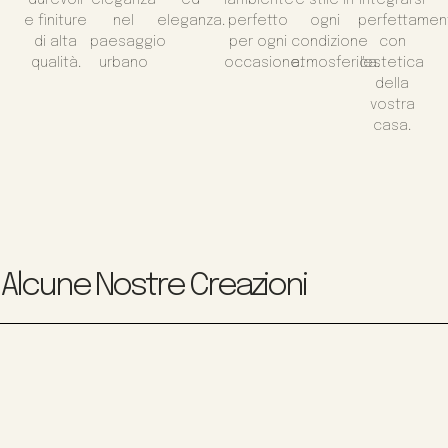
e finiture
nel
eleganza.
perfetto
ogni
perfettamen
di alta
paesaggio
per ogni
condizione
con
qualità.
urbano
occasione.
atmosferica.
l'estetica
della
vostra
casa.
Alcune Nostre Creazioni