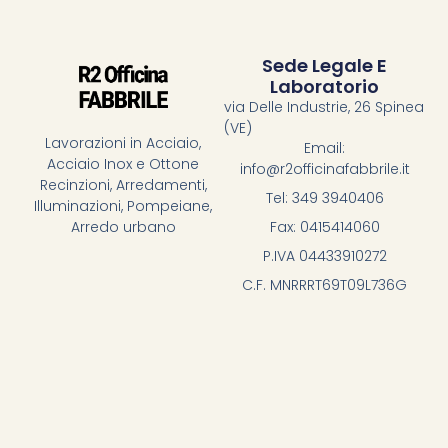
Sede Legale E
Laboratorio
via Delle Industrie, 26 Spinea
(VE)
Lavorazioni in Acciaio,
Email:
Acciaio Inox e Ottone
info@r2officinafabbrile.it
Recinzioni, Arredamenti,
Tel: 349 3940406
Illuminazioni, Pompeiane,
Fax: 0415414060
Arredo urbano
P.IVA 04433910272
C.F. MNRRRT69T09L736G