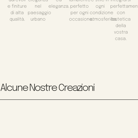
e finiture
nel
eleganza.
perfetto
ogni
perfettamen
di alta
paesaggio
per ogni
condizione
con
qualità.
urbano
occasione.
atmosferica.
l'estetica
della
vostra
casa.
Alcune Nostre Creazioni