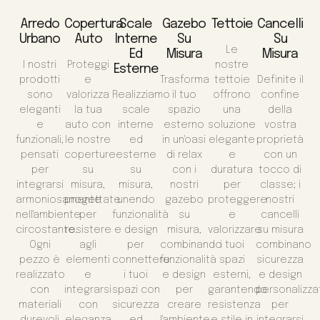
Arredo
Copertura
Scale
Gazebo
Tettoie
Cancelli
Urbano
Auto
Interne
Su
Su
Le
Ed
Misura
Misura
I nostri
Proteggi
nostre
Esterne
prodotti
e
Trasforma
tettoie
Definite il
sono
valorizza
Realizziamo
il tuo
offrono
confine
eleganti
la tua
scale
spazio
una
della
e
auto con
interne
esterno
soluzione
vostra
funzionali,
le nostre
ed
in un'oasi
elegante
proprietà
pensati
coperture
esterne
di relax
e
con un
per
su
su
con i
duratura
tocco di
integrarsi
misura,
misura,
nostri
per
classe; i
armoniosamente
progettate
unendo
gazebo
proteggere
nostri
nell'ambiente
per
funzionalità
su
e
cancelli
circostante.
resistere
e design
misura,
valorizzare
su misura
Ogni
agli
per
combinando
i tuoi
combinano
pezzo è
elementi
connettere
funzionalità
spazi
sicurezza
realizzato
e
i tuoi
e design
esterni,
e design
con
integrarsi
spazi con
per
garantendo
personalizza
materiali
con
sicurezza
creare
resistenza
per
durevoli
eleganza
ed
l'ambiente
e stile in
integrarsi