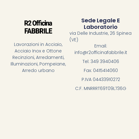
Sede Legale E
Laboratorio
via Delle Industrie, 26 Spinea
(VE)
Lavorazioni in Acciaio,
Email:
Acciaio Inox e Ottone
info@r2officinafabbrile.it
Recinzioni, Arredamenti,
Tel: 349 3940406
Illuminazioni, Pompeiane,
Fax: 0415414060
Arredo urbano
P.IVA 04433910272
C.F. MNRRRT69T09L736G