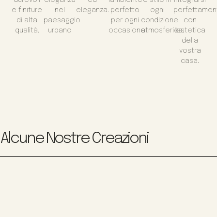
e finiture
nel
eleganza.
perfetto
ogni
perfettamen
di alta
paesaggio
per ogni
condizione
con
qualità.
urbano
occasione.
atmosferica.
l'estetica
della
vostra
casa.
Alcune Nostre Creazioni