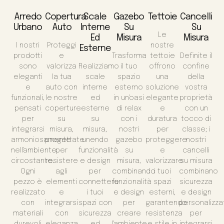
Arredo
Copertura
Scale
Gazebo
Tettoie
Cancelli
Urbano
Auto
Interne
Su
Su
Le
Ed
Misura
Misura
I nostri
Proteggi
nostre
Esterne
prodotti
e
Trasforma
tettoie
Definite il
sono
valorizza
Realizziamo
il tuo
offrono
confine
eleganti
la tua
scale
spazio
una
della
e
auto con
interne
esterno
soluzione
vostra
funzionali,
le nostre
ed
in un'oasi
elegante
proprietà
pensati
coperture
esterne
di relax
e
con un
per
su
su
con i
duratura
tocco di
integrarsi
misura,
misura,
nostri
per
classe; i
armoniosamente
progettate
unendo
gazebo
proteggere
nostri
nell'ambiente
per
funzionalità
su
e
cancelli
circostante.
resistere
e design
misura,
valorizzare
su misura
Ogni
agli
per
combinando
i tuoi
combinano
pezzo è
elementi
connettere
funzionalità
spazi
sicurezza
realizzato
e
i tuoi
e design
esterni,
e design
con
integrarsi
spazi con
per
garantendo
personalizza
materiali
con
sicurezza
creare
resistenza
per
durevoli
eleganza
ed
l'ambiente
e stile in
integrarsi