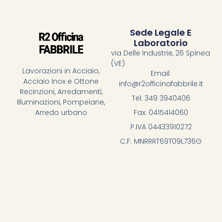
Sede Legale E
Laboratorio
via Delle Industrie, 26 Spinea
(VE)
Lavorazioni in Acciaio,
Email:
Acciaio Inox e Ottone
info@r2officinafabbrile.it
Recinzioni, Arredamenti,
Tel: 349 3940406
Illuminazioni, Pompeiane,
Fax: 0415414060
Arredo urbano
P.IVA 04433910272
C.F. MNRRRT69T09L736G