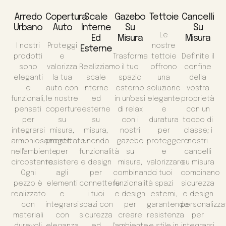
Arredo
Copertura
Scale
Gazebo
Tettoie
Cancelli
Urbano
Auto
Interne
Su
Su
Le
Ed
Misura
Misura
I nostri
Proteggi
nostre
Esterne
prodotti
e
Trasforma
tettoie
Definite il
sono
valorizza
Realizziamo
il tuo
offrono
confine
eleganti
la tua
scale
spazio
una
della
e
auto con
interne
esterno
soluzione
vostra
funzionali,
le nostre
ed
in un'oasi
elegante
proprietà
pensati
coperture
esterne
di relax
e
con un
per
su
su
con i
duratura
tocco di
integrarsi
misura,
misura,
nostri
per
classe; i
armoniosamente
progettate
unendo
gazebo
proteggere
nostri
nell'ambiente
per
funzionalità
su
e
cancelli
circostante.
resistere
e design
misura,
valorizzare
su misura
Ogni
agli
per
combinando
i tuoi
combinano
pezzo è
elementi
connettere
funzionalità
spazi
sicurezza
realizzato
e
i tuoi
e design
esterni,
e design
con
integrarsi
spazi con
per
garantendo
personalizza
materiali
con
sicurezza
creare
resistenza
per
durevoli
eleganza
ed
l'ambiente
e stile in
integrarsi