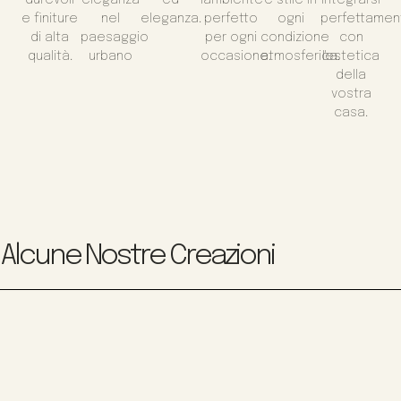
e finiture
nel
eleganza.
perfetto
ogni
perfettamen
di alta
paesaggio
per ogni
condizione
con
qualità.
urbano
occasione.
atmosferica.
l'estetica
della
vostra
casa.
Alcune Nostre Creazioni