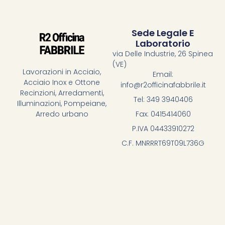
Sede Legale E
Laboratorio
via Delle Industrie, 26 Spinea
(VE)
Lavorazioni in Acciaio,
Email:
Acciaio Inox e Ottone
info@r2officinafabbrile.it
Recinzioni, Arredamenti,
Tel: 349 3940406
Illuminazioni, Pompeiane,
Fax: 0415414060
Arredo urbano
P.IVA 04433910272
C.F. MNRRRT69T09L736G