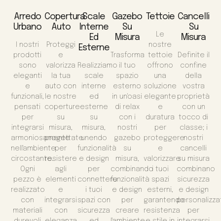
Arredo
Copertura
Scale
Gazebo
Tettoie
Cancelli
Urbano
Auto
Interne
Su
Su
Le
Ed
Misura
Misura
I nostri
Proteggi
nostre
Esterne
prodotti
e
Trasforma
tettoie
Definite il
sono
valorizza
Realizziamo
il tuo
offrono
confine
eleganti
la tua
scale
spazio
una
della
e
auto con
interne
esterno
soluzione
vostra
funzionali,
le nostre
ed
in un'oasi
elegante
proprietà
pensati
coperture
esterne
di relax
e
con un
per
su
su
con i
duratura
tocco di
integrarsi
misura,
misura,
nostri
per
classe; i
armoniosamente
progettate
unendo
gazebo
proteggere
nostri
nell'ambiente
per
funzionalità
su
e
cancelli
circostante.
resistere
e design
misura,
valorizzare
su misura
Ogni
agli
per
combinando
i tuoi
combinano
pezzo è
elementi
connettere
funzionalità
spazi
sicurezza
realizzato
e
i tuoi
e design
esterni,
e design
con
integrarsi
spazi con
per
garantendo
personalizza
materiali
con
sicurezza
creare
resistenza
per
durevoli
eleganza
ed
l'ambiente
e stile in
integrarsi