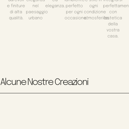
e finiture
nel
eleganza.
perfetto
ogni
perfettamen
di alta
paesaggio
per ogni
condizione
con
qualità.
urbano
occasione.
atmosferica.
l'estetica
della
vostra
casa.
Alcune Nostre Creazioni