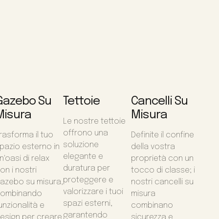
Gazebo Su
Tettoie
Cancelli Su
Misura
Misura
Le nostre tettoie
offrono una
rasforma il tuo
Definite il confine
soluzione
pazio esterno in
della vostra
elegante e
n'oasi di relax
proprietà con un
duratura per
on i nostri
tocco di classe; i
proteggere e
azebo su misura,
nostri cancelli su
valorizzare i tuoi
ombinando
misura
spazi esterni,
unzionalità e
combinano
garantendo
esign per creare
sicurezza e