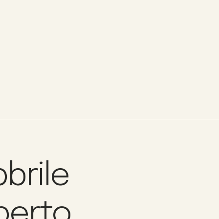
bbrile
berto