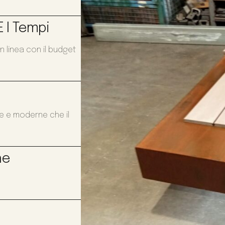
 I Tempi
n linea con il budget
te e moderne che il
ne