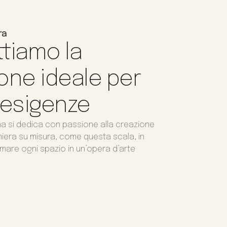
ra
tiamo la
one ideale per
 esigenze
na si dedica con passione alla creazione
amiera su misura, come questa scala, in
mare ogni spazio in un’opera d’arte