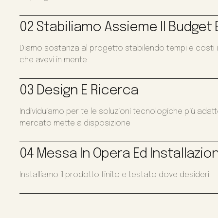
02 Stabiliamo Assieme Il Budget E
Diamo sostanza al progetto stabilendo tempi e costi i
che avevi in mente
03 Design E Ricerca
Individuiamo per te le soluzioni tecnologiche più adat
mercato mette a disposizione
04 Messa In Opera Ed Installazio
Installiamo il prodotto finito e testato dove desideri