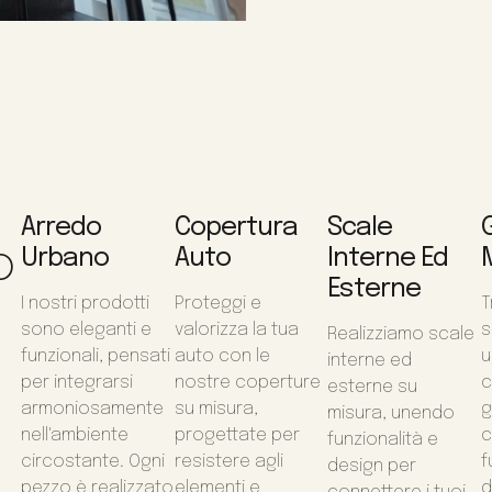
Arredo
Copertura
Scale
o
Urbano
Auto
Interne Ed
Esterne
I nostri prodotti
Proteggi e
T
sono eleganti e
valorizza la tua
s
Realizziamo scale
funzionali, pensati
auto con le
u
interne ed
per integrarsi
nostre coperture
c
esterne su
armoniosamente
su misura,
g
misura, unendo
nell'ambiente
progettate per
c
funzionalità e
circostante. Ogni
resistere agli
f
design per
pezzo è realizzato
elementi e
d