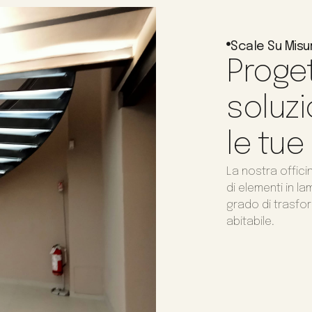
Scale Su Misu
Proget
soluzi
le tue
La nostra offici
di elementi in l
grado di trasfor
abitabile.