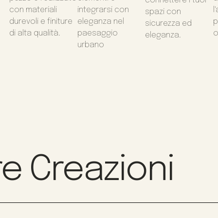
connettere i tuoi
con materiali
integrarsi con
l
spazi con
durevoli e finiture
eleganza nel
p
sicurezza ed
di alta qualità.
paesaggio
o
eleganza.
urbano
e Creazioni