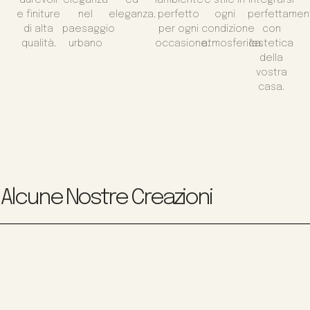
e finiture
nel
eleganza.
perfetto
ogni
perfettamen
di alta
paesaggio
per ogni
condizione
con
qualità.
urbano
occasione.
atmosferica.
l'estetica
della
vostra
casa.
Alcune Nostre Creazioni