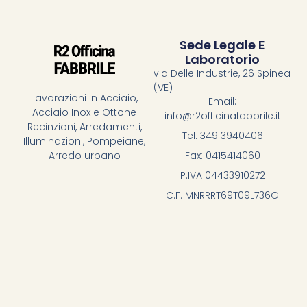
Sede Legale E
Laboratorio
via Delle Industrie, 26 Spinea
(VE)
Lavorazioni in Acciaio,
Email:
Acciaio Inox e Ottone
info@r2officinafabbrile.it
Recinzioni, Arredamenti,
Tel: 349 3940406
Illuminazioni, Pompeiane,
Fax: 0415414060
Arredo urbano
P.IVA 04433910272
C.F. MNRRRT69T09L736G