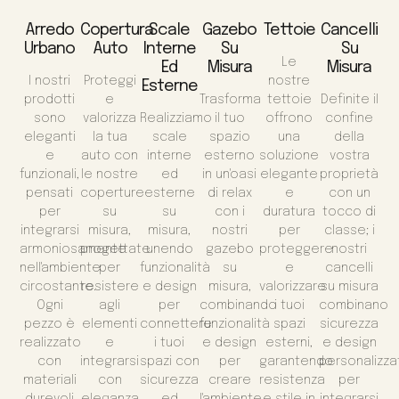
Arredo
Copertura
Scale
Gazebo
Tettoie
Cancelli
Urbano
Auto
Interne
Su
Su
Le
Ed
Misura
Misura
I nostri
Proteggi
nostre
Esterne
prodotti
e
Trasforma
tettoie
Definite il
sono
valorizza
Realizziamo
il tuo
offrono
confine
eleganti
la tua
scale
spazio
una
della
e
auto con
interne
esterno
soluzione
vostra
funzionali,
le nostre
ed
in un'oasi
elegante
proprietà
pensati
coperture
esterne
di relax
e
con un
per
su
su
con i
duratura
tocco di
integrarsi
misura,
misura,
nostri
per
classe; i
armoniosamente
progettate
unendo
gazebo
proteggere
nostri
nell'ambiente
per
funzionalità
su
e
cancelli
circostante.
resistere
e design
misura,
valorizzare
su misura
Ogni
agli
per
combinando
i tuoi
combinano
pezzo è
elementi
connettere
funzionalità
spazi
sicurezza
realizzato
e
i tuoi
e design
esterni,
e design
con
integrarsi
spazi con
per
garantendo
personalizza
materiali
con
sicurezza
creare
resistenza
per
durevoli
eleganza
ed
l'ambiente
e stile in
integrarsi