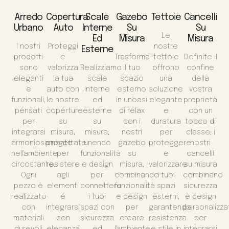
Arredo
Copertura
Scale
Gazebo
Tettoie
Cancelli
Urbano
Auto
Interne
Su
Su
Le
Ed
Misura
Misura
I nostri
Proteggi
nostre
Esterne
prodotti
e
Trasforma
tettoie
Definite il
sono
valorizza
Realizziamo
il tuo
offrono
confine
eleganti
la tua
scale
spazio
una
della
e
auto con
interne
esterno
soluzione
vostra
funzionali,
le nostre
ed
in un'oasi
elegante
proprietà
pensati
coperture
esterne
di relax
e
con un
per
su
su
con i
duratura
tocco di
integrarsi
misura,
misura,
nostri
per
classe; i
armoniosamente
progettate
unendo
gazebo
proteggere
nostri
nell'ambiente
per
funzionalità
su
e
cancelli
circostante.
resistere
e design
misura,
valorizzare
su misura
Ogni
agli
per
combinando
i tuoi
combinano
pezzo è
elementi
connettere
funzionalità
spazi
sicurezza
realizzato
e
i tuoi
e design
esterni,
e design
con
integrarsi
spazi con
per
garantendo
personalizza
materiali
con
sicurezza
creare
resistenza
per
durevoli
eleganza
ed
l'ambiente
e stile in
integrarsi