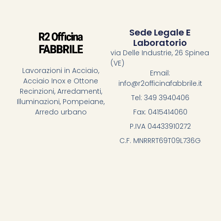
Sede Legale E
Laboratorio
via Delle Industrie, 26 Spinea
(VE)
Lavorazioni in Acciaio,
Email:
Acciaio Inox e Ottone
info@r2officinafabbrile.it
Recinzioni, Arredamenti,
Tel: 349 3940406
Illuminazioni, Pompeiane,
Fax: 0415414060
Arredo urbano
P.IVA 04433910272
C.F. MNRRRT69T09L736G