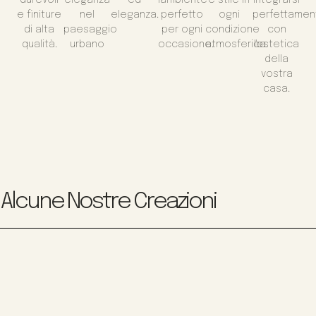
e finiture
nel
eleganza.
perfetto
ogni
perfettamen
di alta
paesaggio
per ogni
condizione
con
qualità.
urbano
occasione.
atmosferica.
l'estetica
della
vostra
casa.
Alcune Nostre Creazioni