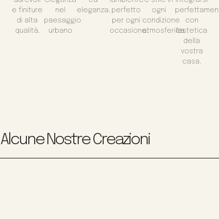
e finiture
nel
eleganza.
perfetto
ogni
perfettamen
di alta
paesaggio
per ogni
condizione
con
qualità.
urbano
occasione.
atmosferica.
l'estetica
della
vostra
casa.
Alcune Nostre Creazioni