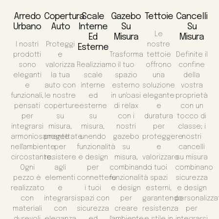
Arredo
Copertura
Scale
Gazebo
Tettoie
Cancelli
Urbano
Auto
Interne
Su
Su
Le
Ed
Misura
Misura
I nostri
Proteggi
nostre
Esterne
prodotti
e
Trasforma
tettoie
Definite il
sono
valorizza
Realizziamo
il tuo
offrono
confine
eleganti
la tua
scale
spazio
una
della
e
auto con
interne
esterno
soluzione
vostra
funzionali,
le nostre
ed
in un'oasi
elegante
proprietà
pensati
coperture
esterne
di relax
e
con un
per
su
su
con i
duratura
tocco di
integrarsi
misura,
misura,
nostri
per
classe; i
armoniosamente
progettate
unendo
gazebo
proteggere
nostri
nell'ambiente
per
funzionalità
su
e
cancelli
circostante.
resistere
e design
misura,
valorizzare
su misura
Ogni
agli
per
combinando
i tuoi
combinano
pezzo è
elementi
connettere
funzionalità
spazi
sicurezza
realizzato
e
i tuoi
e design
esterni,
e design
con
integrarsi
spazi con
per
garantendo
personalizza
materiali
con
sicurezza
creare
resistenza
per
durevoli
eleganza
ed
l'ambiente
e stile in
integrarsi