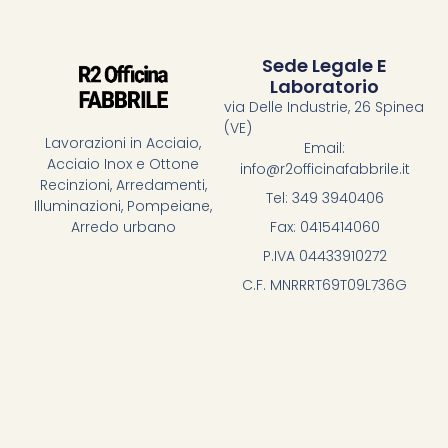
Sede Legale E
Laboratorio
via Delle Industrie, 26 Spinea
(VE)
Lavorazioni in Acciaio,
Email:
Acciaio Inox e Ottone
info@r2officinafabbrile.it
Recinzioni, Arredamenti,
Tel: 349 3940406
Illuminazioni, Pompeiane,
Fax: 0415414060
Arredo urbano
P.IVA 04433910272
C.F. MNRRRT69T09L736G