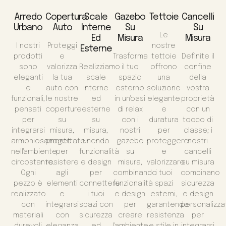
Arredo
Copertura
Scale
Gazebo
Tettoie
Cancelli
Urbano
Auto
Interne
Su
Su
Le
Ed
Misura
Misura
I nostri
Proteggi
nostre
Esterne
prodotti
e
Trasforma
tettoie
Definite il
sono
valorizza
Realizziamo
il tuo
offrono
confine
eleganti
la tua
scale
spazio
una
della
e
auto con
interne
esterno
soluzione
vostra
funzionali,
le nostre
ed
in un'oasi
elegante
proprietà
pensati
coperture
esterne
di relax
e
con un
per
su
su
con i
duratura
tocco di
integrarsi
misura,
misura,
nostri
per
classe; i
armoniosamente
progettate
unendo
gazebo
proteggere
nostri
nell'ambiente
per
funzionalità
su
e
cancelli
circostante.
resistere
e design
misura,
valorizzare
su misura
Ogni
agli
per
combinando
i tuoi
combinano
pezzo è
elementi
connettere
funzionalità
spazi
sicurezza
realizzato
e
i tuoi
e design
esterni,
e design
con
integrarsi
spazi con
per
garantendo
personalizza
materiali
con
sicurezza
creare
resistenza
per
durevoli
eleganza
ed
l'ambiente
e stile in
integrarsi