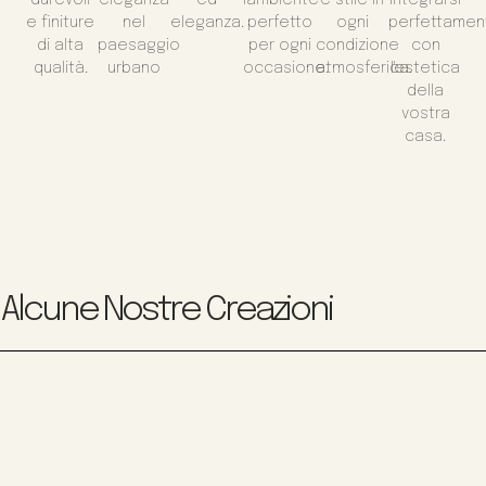
e finiture
nel
eleganza.
perfetto
ogni
perfettamen
di alta
paesaggio
per ogni
condizione
con
qualità.
urbano
occasione.
atmosferica.
l'estetica
della
vostra
casa.
Alcune Nostre Creazioni