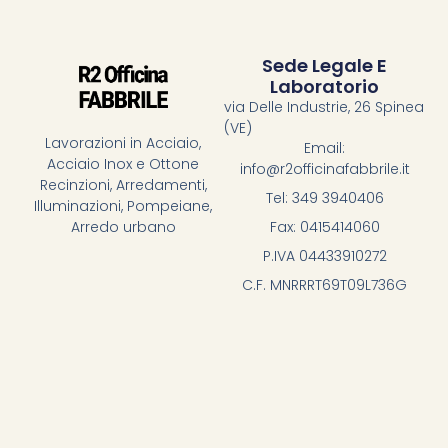
Sede Legale E
Laboratorio
via Delle Industrie, 26 Spinea
(VE)
Lavorazioni in Acciaio,
Email:
Acciaio Inox e Ottone
info@r2officinafabbrile.it
Recinzioni, Arredamenti,
Tel: 349 3940406
Illuminazioni, Pompeiane,
Fax: 0415414060
Arredo urbano
P.IVA 04433910272
C.F. MNRRRT69T09L736G