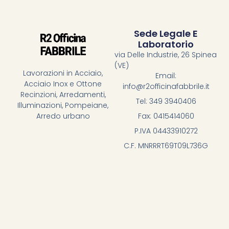
Sede Legale E
Laboratorio
via Delle Industrie, 26 Spinea
(VE)
Lavorazioni in Acciaio,
Email:
Acciaio Inox e Ottone
info@r2officinafabbrile.it
Recinzioni, Arredamenti,
Tel: 349 3940406
Illuminazioni, Pompeiane,
Fax: 0415414060
Arredo urbano
P.IVA 04433910272
C.F. MNRRRT69T09L736G