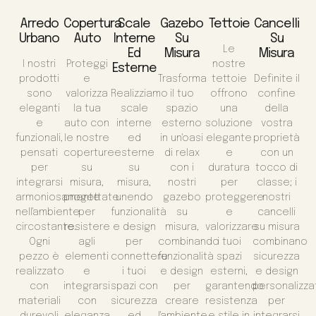
Arredo
Copertura
Scale
Gazebo
Tettoie
Cancelli
Urbano
Auto
Interne
Su
Su
Le
Ed
Misura
Misura
I nostri
Proteggi
nostre
Esterne
prodotti
e
Trasforma
tettoie
Definite il
sono
valorizza
Realizziamo
il tuo
offrono
confine
eleganti
la tua
scale
spazio
una
della
e
auto con
interne
esterno
soluzione
vostra
funzionali,
le nostre
ed
in un'oasi
elegante
proprietà
pensati
coperture
esterne
di relax
e
con un
per
su
su
con i
duratura
tocco di
integrarsi
misura,
misura,
nostri
per
classe; i
armoniosamente
progettate
unendo
gazebo
proteggere
nostri
nell'ambiente
per
funzionalità
su
e
cancelli
circostante.
resistere
e design
misura,
valorizzare
su misura
Ogni
agli
per
combinando
i tuoi
combinano
pezzo è
elementi
connettere
funzionalità
spazi
sicurezza
realizzato
e
i tuoi
e design
esterni,
e design
con
integrarsi
spazi con
per
garantendo
personalizza
materiali
con
sicurezza
creare
resistenza
per
durevoli
eleganza
ed
l'ambiente
e stile in
integrarsi