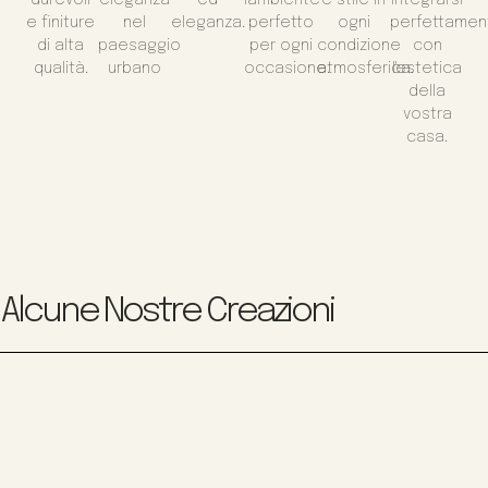
e finiture
nel
eleganza.
perfetto
ogni
perfettamen
di alta
paesaggio
per ogni
condizione
con
qualità.
urbano
occasione.
atmosferica.
l'estetica
della
vostra
casa.
Alcune Nostre Creazioni