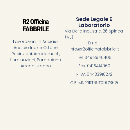
Sede Legale E
Laboratorio
via Delle Industrie, 26 Spinea
(VE)
Lavorazioni in Acciaio,
Email:
Acciaio Inox e Ottone
info@r2officinafabbrile.it
Recinzioni, Arredamenti,
Tel: 349 3940406
Illuminazioni, Pompeiane,
Fax: 0415414060
Arredo urbano
P.IVA 04433910272
C.F. MNRRRT69T09L736G