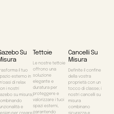
Gazebo Su
Tettoie
Cancelli Su
Misura
Misura
Le nostre tettoie
offrono una
rasforma il tuo
Definite il confine
soluzione
pazio esterno in
della vostra
elegante e
n'oasi di relax
proprietà con un
duratura per
on i nostri
tocco di classe; i
proteggere e
azebo su misura,
nostri cancelli su
valorizzare i tuoi
ombinando
misura
spazi esterni,
unzionalità e
combinano
garantendo
esign per creare
sicurezza e