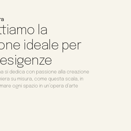
ra
tiamo la
one ideale per
 esigenze
na si dedica con passione alla creazione
amiera su misura, come questa scala, in
mare ogni spazio in un’opera d’arte