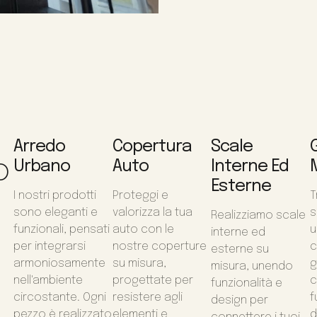
Arredo
Copertura
Scale
o
Urbano
Auto
Interne Ed
Esterne
I nostri prodotti
Proteggi e
T
sono eleganti e
valorizza la tua
s
Realizziamo scale
funzionali, pensati
auto con le
u
interne ed
per integrarsi
nostre coperture
c
esterne su
armoniosamente
su misura,
g
misura, unendo
nell'ambiente
progettate per
c
funzionalità e
circostante. Ogni
resistere agli
f
design per
pezzo è realizzato
elementi e
d