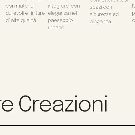
connettere i tuoi
con materiali
integrarsi con
l
spazi con
durevoli e finiture
eleganza nel
p
sicurezza ed
di alta qualità.
paesaggio
o
eleganza.
urbano
e Creazioni