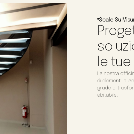
Scale Su Misu
Proget
soluzi
le tue
La nostra offici
di elementi in l
grado di trasfor
abitabile.