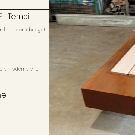
 I Tempi
n linea con il budget
te e moderne che il
ne