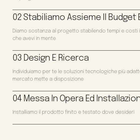
02 Stabiliamo Assieme Il Budget E
Diamo sostanza al progetto stabilendo tempi e costi i
che avevi in mente
03 Design E Ricerca
Individuiamo per te le soluzioni tecnologiche più adat
mercato mette a disposizione
04 Messa In Opera Ed Installazio
Installiamo il prodotto finito e testato dove desideri