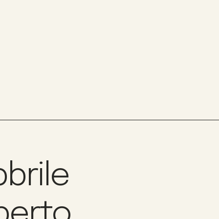
bbrile
berto