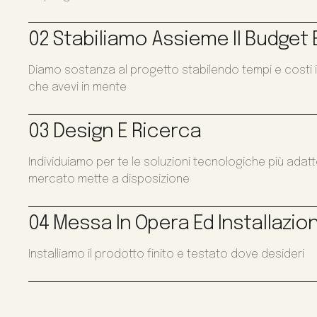
02 Stabiliamo Assieme Il Budget E
Diamo sostanza al progetto stabilendo tempi e costi i
che avevi in mente
03 Design E Ricerca
Individuiamo per te le soluzioni tecnologiche più adat
mercato mette a disposizione
04 Messa In Opera Ed Installazio
Installiamo il prodotto finito e testato dove desideri