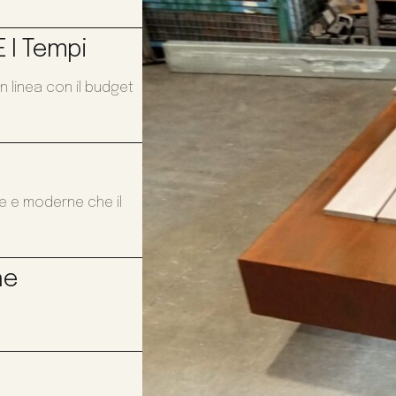
 I Tempi
n linea con il budget
te e moderne che il
ne