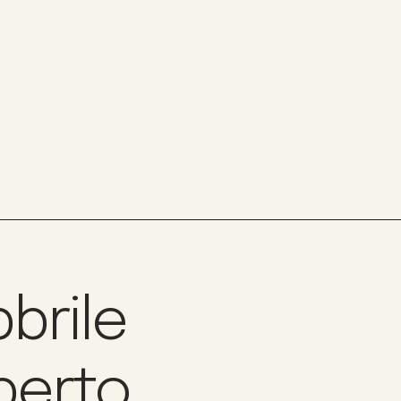
bbrile
berto