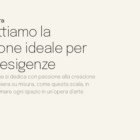
ra
tiamo la
one ideale per
 esigenze
na si dedica con passione alla creazione
amiera su misura, come questa scala, in
mare ogni spazio in un’opera d’arte