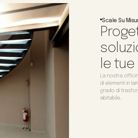
Scale Su Misu
Proget
soluzi
le tue
La nostra offici
di elementi in l
grado di trasfor
abitabile.