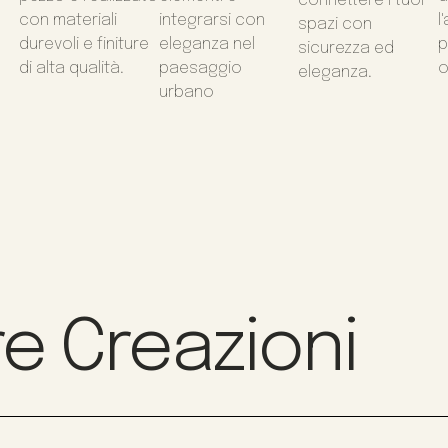
connettere i tuoi
con materiali
integrarsi con
l
spazi con
durevoli e finiture
eleganza nel
p
sicurezza ed
di alta qualità.
paesaggio
o
eleganza.
urbano
e Creazioni