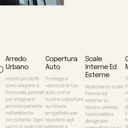
Arredo
Copertura
Scale
o
Urbano
Auto
Interne Ed
Esterne
I nostri prodotti
Proteggi e
T
sono eleganti e
valorizza la tua
s
Realizziamo scale
funzionali, pensati
auto con le
u
interne ed
per integrarsi
nostre coperture
c
esterne su
armoniosamente
su misura,
g
misura, unendo
nell'ambiente
progettate per
c
funzionalità e
circostante. Ogni
resistere agli
f
design per
pezzo è realizzato
elementi e
d