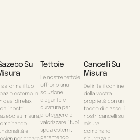
Gazebo Su
Tettoie
Cancelli Su
Misura
Misura
Le nostre tettoie
offrono una
rasforma il tuo
Definite il confine
soluzione
pazio esterno in
della vostra
elegante e
n'oasi di relax
proprietà con un
duratura per
on i nostri
tocco di classe; i
proteggere e
azebo su misura,
nostri cancelli su
valorizzare i tuoi
ombinando
misura
spazi esterni,
unzionalità e
combinano
garantendo
esign per creare
sicurezza e