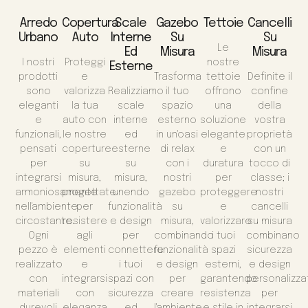
Arredo
Copertura
Scale
Gazebo
Tettoie
Cancelli
Urbano
Auto
Interne
Su
Su
Le
Ed
Misura
Misura
I nostri
Proteggi
nostre
Esterne
prodotti
e
Trasforma
tettoie
Definite il
sono
valorizza
Realizziamo
il tuo
offrono
confine
eleganti
la tua
scale
spazio
una
della
e
auto con
interne
esterno
soluzione
vostra
funzionali,
le nostre
ed
in un'oasi
elegante
proprietà
pensati
coperture
esterne
di relax
e
con un
per
su
su
con i
duratura
tocco di
integrarsi
misura,
misura,
nostri
per
classe; i
armoniosamente
progettate
unendo
gazebo
proteggere
nostri
nell'ambiente
per
funzionalità
su
e
cancelli
circostante.
resistere
e design
misura,
valorizzare
su misura
Ogni
agli
per
combinando
i tuoi
combinano
pezzo è
elementi
connettere
funzionalità
spazi
sicurezza
realizzato
e
i tuoi
e design
esterni,
e design
con
integrarsi
spazi con
per
garantendo
personalizza
materiali
con
sicurezza
creare
resistenza
per
durevoli
eleganza
ed
l'ambiente
e stile in
integrarsi