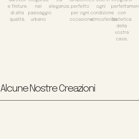
e finiture
nel
eleganza.
perfetto
ogni
perfettamen
di alta
paesaggio
per ogni
condizione
con
qualità.
urbano
occasione.
atmosferica.
l'estetica
della
vostra
casa.
Alcune Nostre Creazioni