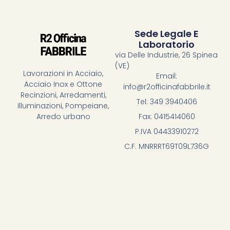
Sede Legale E
Laboratorio
via Delle Industrie, 26 Spinea
(VE)
Lavorazioni in Acciaio,
Email:
Acciaio Inox e Ottone
info@r2officinafabbrile.it
Recinzioni, Arredamenti,
Tel: 349 3940406
Illuminazioni, Pompeiane,
Fax: 0415414060
Arredo urbano
P.IVA 04433910272
C.F. MNRRRT69T09L736G